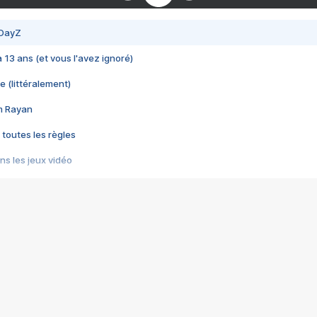
 DayZ
 a 13 ans (et vous l'avez ignoré)
e (littéralement)
im Rayan
 toutes les règles
s les jeux vidéo
us choquant de Rockstar ? - Le scandale BULLY
e plus moche de Steam
du RÊVE tourne au CAUCHEMAR
pendant 8 heures
it… à tort
umiliés par un jeu vidéo