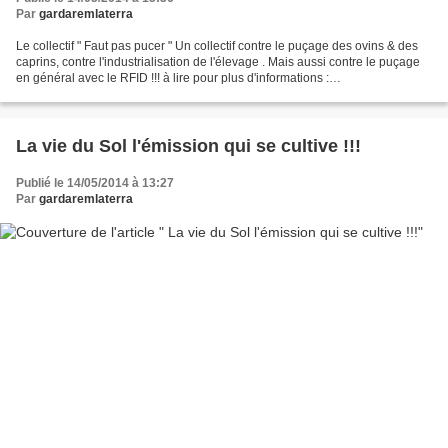
Par
gardaremlaterra
Le collectif " Faut pas pucer " Un collectif contre le puçage des ovins & des
caprins, contre l'industrialisation de l'élevage . Mais aussi contre le puçage
en général avec le RFID !!! à lire pour plus d'informations :
http://www.scoop.it/t/faut-pas-pucer...
La vie du Sol l'émission qui se cultive !!!
Publié le 14/05/2014 à 13:27
Par
gardaremlaterra