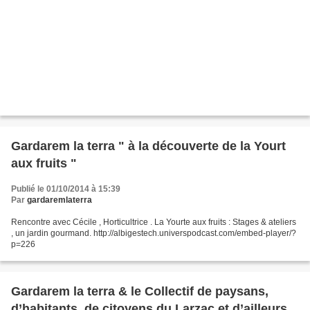
Gardarem la terra " à la découverte de la Yourt
aux fruits "
Publié le 01/10/2014 à 15:39
Par
gardaremlaterra
Rencontre avec Cécile , Horticultrice . La Yourte aux fruits : Stages & ateliers
, un jardin gourmand. http://albigestech.universpodcast.com/embed-player/?
p=226
Gardarem la terra & le Collectif de paysans,
d’habitants, de citoyens du Larzac et d’ailleurs