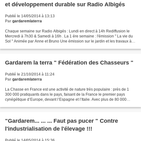
et développement durable sur Radio Albigés
Publié le 14/05/2014 à 13:13
Par
gardaremlaterra
Chaque semaine sur Radio Albigés : Lundi en direct à 14h Rediffusion le
Mercredi à 7h30 & Samedi à 16h . La 1 ére semaine : l'émission " La vie du
Sol " Animée par Anne et Bruno Une émission sur le jardin et les travaux à
faire . La 2nd semaine : l'émission...
Gardarem la terra " Fédération des Chasseurs "
Publié le 21/10/2014 à 11:24
Par
gardaremlaterra
La Chasse en France est une activité de nature très populaire : près de 1
300 000 pratiquants dans le pays, faisant de la France le premier pays
cynégétique d’Europe, devant l’Espagne et l’Italie. Avec plus de 80 000
associations en France, la Chasse...
"Gardarem... ... ... Faut pas pucer " Contre
l'industrialisation de l'élevage !!!
Publié le 14/05/2014 à 15:36