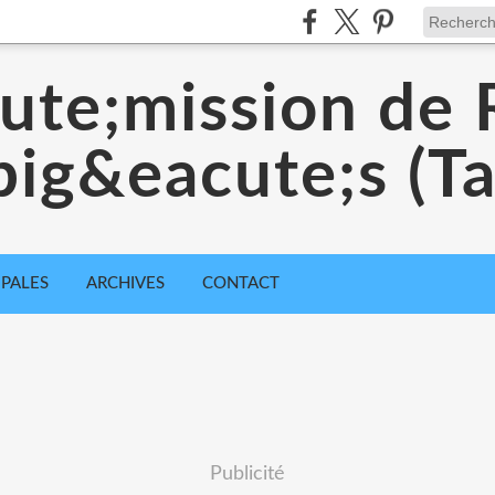
ute;mission de 
big&eacute;s (Ta
IPALES
ARCHIVES
CONTACT
Publicité