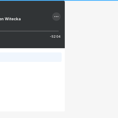
ien Witecka
-52:04