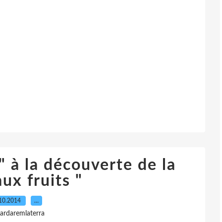
" à la découverte de la
ux fruits "
10.2014
…
gardaremlaterra