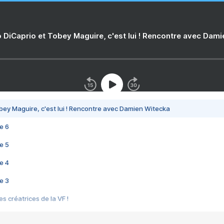
 DiCaprio et Tobey Maguire, c'est lui ! Rencontre avec Dam
bey Maguire, c'est lui ! Rencontre avec Damien Witecka
e 6
e 5
e 4
e 3
s créatrices de la VF !
e 2